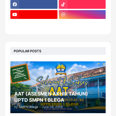
footer-wrapper
POPULAR POSTS
AAT (ASESMEN AKHIR TAHUN)
UPTD SMPN 1 BLEGA
by
SMPN1Blega
-
June 08, 2026