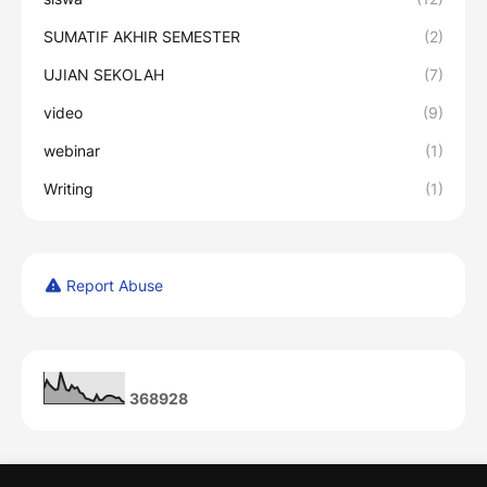
SUMATIF AKHIR SEMESTER
(2)
UJIAN SEKOLAH
(7)
video
(9)
webinar
(1)
Writing
(1)
Report Abuse
3
6
8
9
2
8