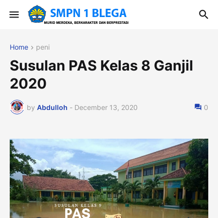
Home
peni
Susulan PAS Kelas 8 Ganjil
2020
by
Abdulloh
-
December 13, 2020
0