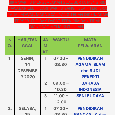
JIKA WAKTU MENGERJAKAN SOAL SERTA MENGIRIM
JAWABAN LEBIH DARI WAKTU YANG TELAH TERTERA
PADA JADWAL. MAKA SOAL YANG TELAH DIKERJAKAN
TERSEBUT TIDAK DAPAT TERKIRIM DAN TIDAK
DIANGGAP MENGIKUT UJIAN.
N
HARI/TAN
JA
WAKTU
MATA
O.
GGAL
M
PELAJARAN
KE
1.
SENIN
,
1
07.30 –
PENDIDIKAN
14
08.30
AGAMA ISLAM
DESEMBE
dan BUDI
R 2020
PEKERTI
2
09.00 –
BAHASA
10.30
INDONESIA
3
11.00 –
SENI BUDAYA
12.00
2.
SELASA
,
1
07.30 –
PENDIDIKAN
15
08.30
PANCASILA dan