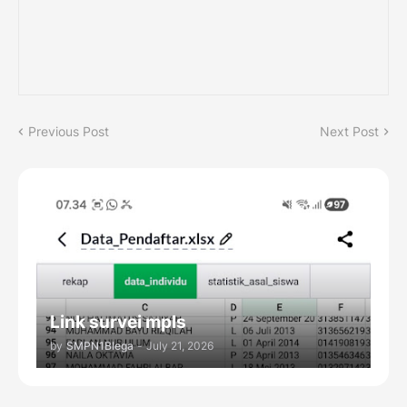
Previous Post
Next Post
Link survei mpls
by
SMPN1Blega
-
July 21, 2026