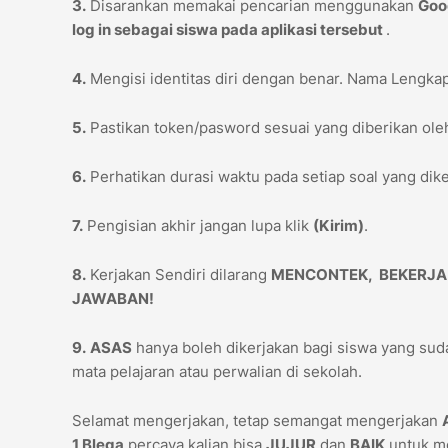
3.
Disarankan memakai pencarian menggunakan
Goo
log in sebagai siswa pada aplikasi tersebut
.
4.
Mengisi identitas diri dengan benar. Nama Lengka
5.
Pastikan token/pasword sesuai yang diberikan ol
6.
Perhatikan durasi waktu pada setiap soal yang dike
7.
Pengisian akhir jangan lupa klik
(Kirim)
.
8.
Kerjakan Sendiri dilarang
MENCONTEK, BEKERJA
JAWABAN!
9.
ASAS
hanya boleh dikerjakan bagi siswa yang sud
mata pelajaran atau perwalian di sekolah.
Selamat mengerjakan, tetap semangat mengerjakan
1 Blega
percaya kalian bisa
JUJUR
dan
BAIK
untuk me