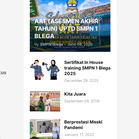
AAT (ASESMEN AKHIR
TAHUN) UPTD SMPN 1
BLEGA
by
SMPN1Blega
-
June 08, 2026
Sertifikat In House
training SMPN 1 Blega
kus
2025
December 29, 2025
Kita Juara
September 09, 2018
Berprestasi Meski
Pandemi
January 17, 2022