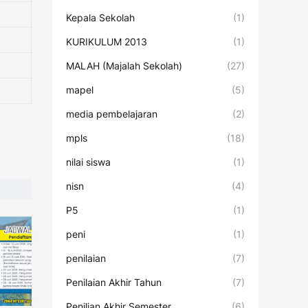
Kepala Sekolah
(1)
KURIKULUM 2013
(1)
MALAH (Majalah Sekolah)
(27)
mapel
(5)
media pembelajaran
(2)
mpls
(18)
nilai siswa
(1)
nisn
(4)
P5
(1)
peni
(1)
penilaian
(7)
Penilaian Akhir Tahun
(7)
Penilian Akhir Semester
(6)