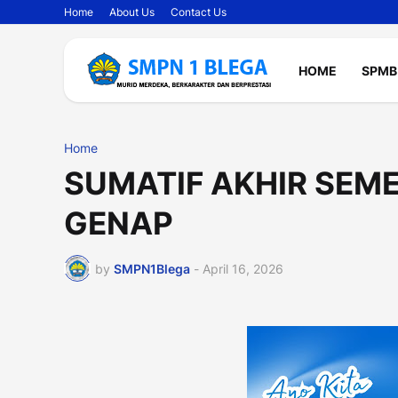
Home
About Us
Contact Us
HOME
SPMB
Home
SUMATIF AKHIR SEME
GENAP
by
SMPN1Blega
-
April 16, 2026