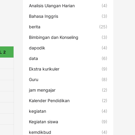
Analisis Ulangan Harian
(4)
Bahasa Inggris
(3)
berita
(25)
Bimbingan dan Konseling
(3)
dapodik
(4)
L 2
data
(6)
Ekstra kurikuler
(9)
Guru
(8)
jam mengajar
(2)
Kalender Pendidikan
(2)
kegiatan
(4)
Kegiatan siswa
(9)
kemdikbud
(4)