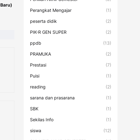
 Baru)
Perangkat Mengajar
(1)
peserta didik
(2)
PIK-R GEN SUPER
(2)
ppdb
(13)
PRAMUKA
(2)
Prestasi
(7)
Puisi
(1)
reading
(2)
sarana dan prasarana
(1)
SBK
(1)
Sekilas Info
(1)
siswa
(12)