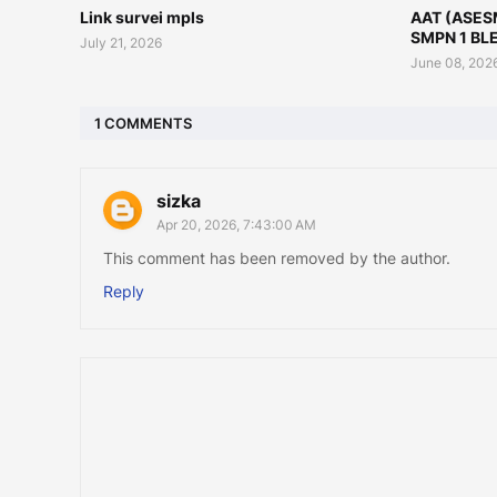
Link survei mpls
AAT (ASES
SMPN 1 BL
July 21, 2026
June 08, 202
1 COMMENTS
sizka
Apr 20, 2026, 7:43:00 AM
This comment has been removed by the author.
Reply