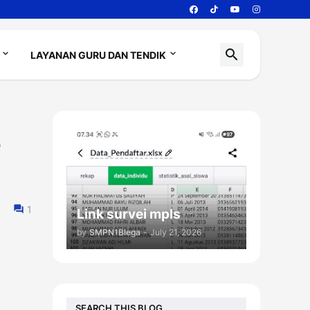
LAYANAN GURU DAN TENDIK
6
1
Link survei mpls
by
SMPN1Blega
-
July 21, 2026
SEARCH THIS BLOG