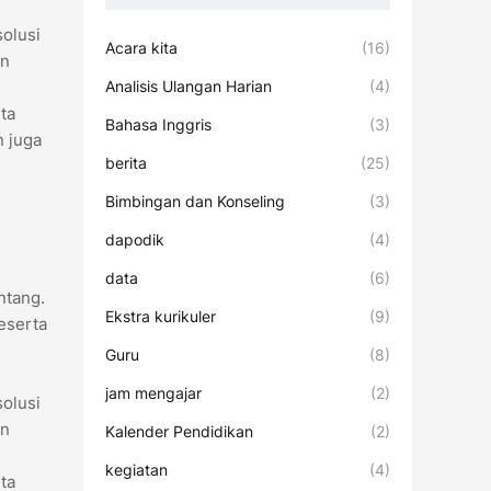
solusi
Acara kita
(16)
an
Analisis Ulangan Harian
(4)
ta
Bahasa Inggris
(3)
n juga
berita
(25)
Bimbingan dan Konseling
(3)
dapodik
(4)
data
(6)
ntang.
Ekstra kurikuler
(9)
eserta
Guru
(8)
jam mengajar
(2)
solusi
an
Kalender Pendidikan
(2)
kegiatan
(4)
ta