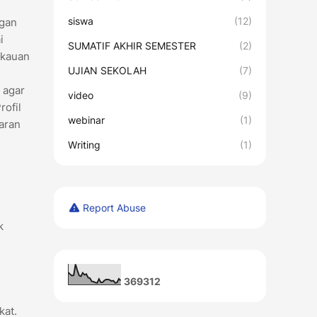
siswa
(12)
ngan
i
SUMATIF AKHIR SEMESTER
(2)
gkauan
UJIAN SEKOLAH
(7)
 agar
video
(9)
rofil
webinar
(1)
aran
Writing
(1)
Report Abuse
k
3
6
9
3
1
2
kat.