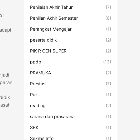
Penilaian Akhir Tahun
(7)
si
Penilian Akhir Semester
(6)
Perangkat Mengajar
(1)
adapi
peserta didik
(2)
PIK-R GEN SUPER
(2)
ppdb
(13)
PRAMUKA
(2)
njadi
 peran
Prestasi
(7)
Puisi
(1)
didik
gasah
reading
(2)
sarana dan prasarana
(1)
SBK
(1)
Sekilas Info
(1)