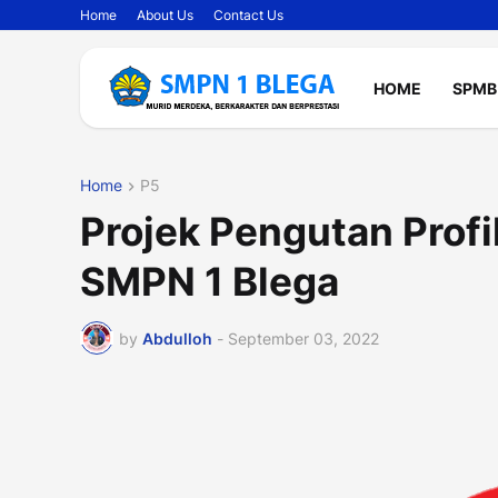
Home
About Us
Contact Us
HOME
SPMB
Home
P5
Projek Pengutan Profi
SMPN 1 Blega
by
Abdulloh
-
September 03, 2022