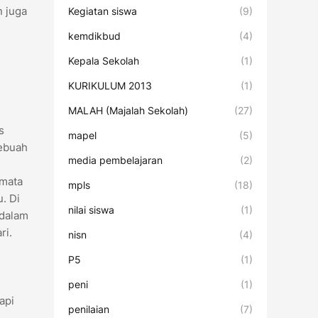
n juga
Kegiatan siswa
(9)
kemdikbud
(4)
Kepala Sekolah
(1)
KURIKULUM 2013
(1)
MALAH (Majalah Sekolah)
(27)
s
mapel
(5)
sebuah
media pembelajaran
(2)
 mata
mpls
(18)
. Di
nilai siswa
(1)
 dalam
ri.
nisn
(4)
P5
(1)
peni
(1)
api
penilaian
(7)