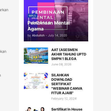
arkan
MPLS
Pembinaan Mental
Agama
by
Abdulloh
-
July 14, 2020
AAT (ASESMEN
akan
AKHIR TAHUN) UPTD
SMPN 1 BLEGA
June 08, 2026
SILAHKAN
n
DOWNLOAD
SERTIFIKAT
"WEBINAR CANVA
FITUR AJAIB"
February 12, 2024
Sertifikat In House