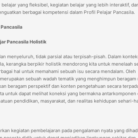
 belajar yang fleksibel, kegiatan belajar yang lebih interaktif, da
enguatkan berbagai kompetensi dalam Profil Pelajar Pancasila.
 Pancasila
jar Pancasila Holistik
n menyeluruh, tidak parsial atau terpisah-pisah. Dalam kontek
la, kerangka berpikir holistik mendorong kita untuk menelaah 
erbagai hal untuk memahami sebuah isu secara mendalam. Oleh
kan merupakan sebuah wadah tematik yang menghimpun beragam
kan beragam perspektif dan konten pengetahuan secara terpadu
kita untuk dapat melihat koneksi yang bermakna antarkomponen
satuan pendidikan, masyarakat, dan realitas kehidupan sehari-ha
arkan kegiatan pembelajaran pada pengalaman nyata yang dihad
n peserta didik untuk dapat menjadikan lingkungan sekitar dan