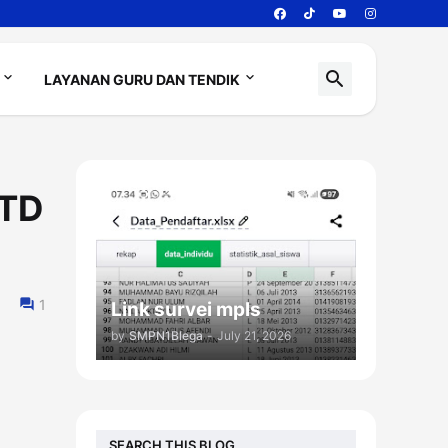
LAYANAN GURU DAN TENDIK
PTD
1
Link survei mpls
by
SMPN1Blega
-
July 21, 2026
SEARCH THIS BLOG