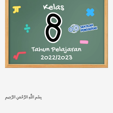
بِسْمِ اللَّهِ الرَّحْمَنِ الرَّحِيمِ