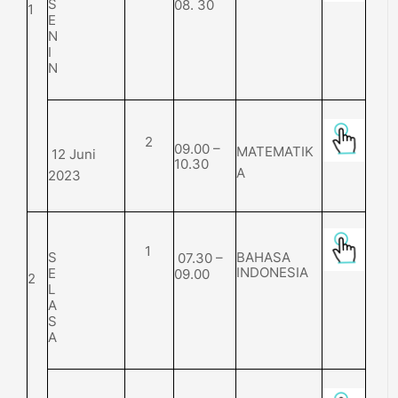
08. 30
S
1
E
N
I
N
2
09.00 –
MATEMATIK
12 Juni
10.30
A
2023
1
BAHASA
07.30 –
S
INDONESIA
09.00
E
2
L
A
S
A