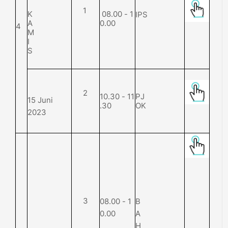
1
K
0
8
.
0
0
-
1
IPS
A
0.
0
0
4
M
I
S
2
10.
3
0
-
1
1
P
J
15 Juni
.
3
0
O
K
2023
3
0
8
.
0
0
-
1
B
0.
0
0
A
H