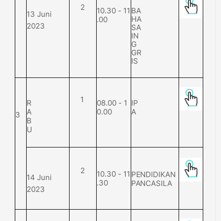
2
BA
10.
3
0
-
1
1
13 Juni
HA
.
0
0
2023
SA
IN
G
GR
IS
1
R
0
8
.
0
0
-
1
I
P
A
0.
0
0
A
3
B
U
2
10.
3
0
-
1
1
PENDIDIKAN
14 Juni
.
3
0
PANCASILA
2023