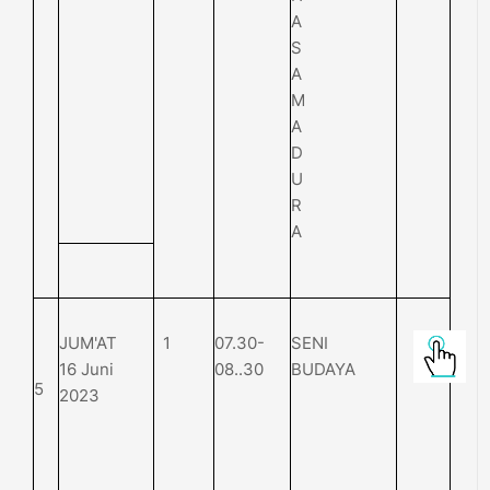
A
S
A
M
A
D
U
R
A
JUM'AT
1
07.30-
SENI
16 Juni
08..30
BUDAYA
5
2023