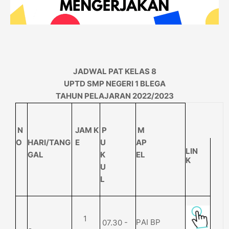
JADWAL PAT KELAS 8
UPTD SMP NEGERI 1 BLEGA
TAHUN PELAJARAN 2022/2023
N
JA
M
K
P
M
O
H
A
R
I/
TAN
G
E
U
A
P
LIN
G
A
L
K
EL
K
U
L
1
07.30 -
P
A
I
B
P