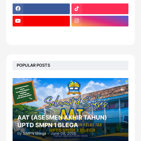
footer-wrapper
POPULAR POSTS
AAT (ASESMEN AKHIR TAHUN)
UPTD SMPN 1 BLEGA
by
SMPN1Blega
-
June 08, 2026