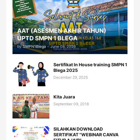
AAT (ASESMEN AKHIR TAHUN)
UPTD SMPN 1 BLEGA
by
SMPN1Blega
-
June 08, 2026
Sertifikat In House training SMPN 1
Blega 2025
December 29, 2025
Kita Juara
September 09, 2018
SILAHKAN DOWNLOAD
SERTIFIKAT "WEBINAR CANVA