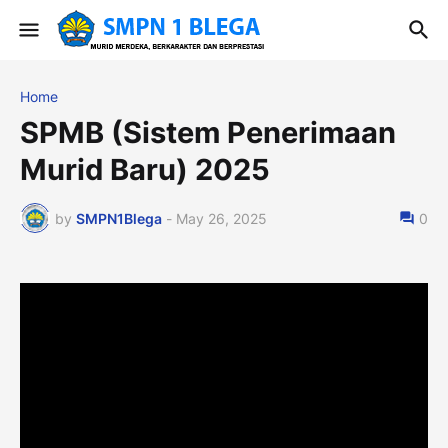
Home
SPMB (Sistem Penerimaan
Murid Baru) 2025
by
SMPN1Blega
-
May 26, 2025
0