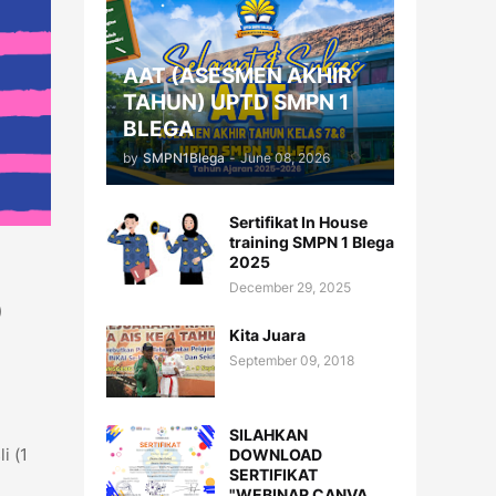
AAT (ASESMEN AKHIR
TAHUN) UPTD SMPN 1
BLEGA
by
SMPN1Blega
-
June 08, 2026
Sertifikat In House
training SMPN 1 Blega
2025
December 29, 2025
)
Kita Juara
September 09, 2018
SILAHKAN
i (1
DOWNLOAD
SERTIFIKAT
"WEBINAR CANVA