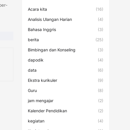
ber-
Acara kita
(16)
Analisis Ulangan Harian
(4)
Bahasa Inggris
(3)
berita
(25)
Bimbingan dan Konseling
(3)
dapodik
(4)
data
(6)
Ekstra kurikuler
(9)
Guru
(8)
jam mengajar
(2)
Kalender Pendidikan
(2)
kegiatan
(4)