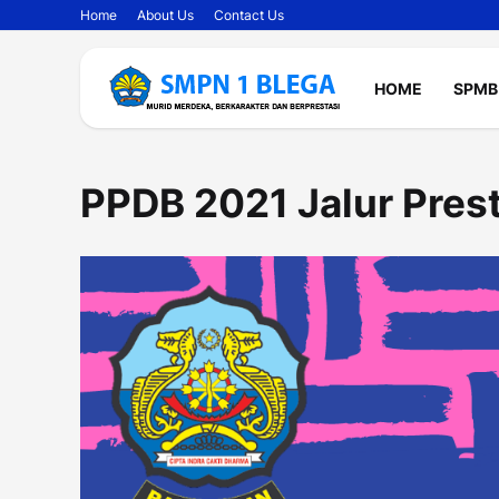
Home
About Us
Contact Us
HOME
SPMB
PPDB 2021 Jalur Pres