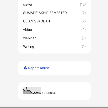
siswa
(12)
SUMATIF AKHIR SEMESTER
(2)
UJIAN SEKOLAH
(7)
video
(9)
webinar
(1)
Writing
(1)
Report Abuse
3
6
9
0
8
4