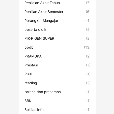
Penilaian Akhir Tahun
(7)
Penilian Akhir Semester
(6)
Perangkat Mengajar
(1)
peserta didik
(2)
PIK-R GEN SUPER
(2)
ppdb
(13)
PRAMUKA
(2)
Prestasi
(7)
Puisi
(1)
reading
(2)
sarana dan prasarana
(1)
SBK
(1)
Sekilas Info
(1)