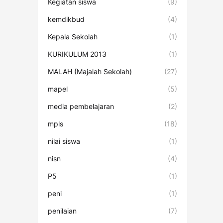
Kegiatan siswa
(9)
kemdikbud
(4)
Kepala Sekolah
(1)
KURIKULUM 2013
(1)
MALAH (Majalah Sekolah)
(27)
mapel
(5)
media pembelajaran
(2)
mpls
(18)
nilai siswa
(1)
nisn
(4)
P5
(1)
peni
(1)
penilaian
(7)