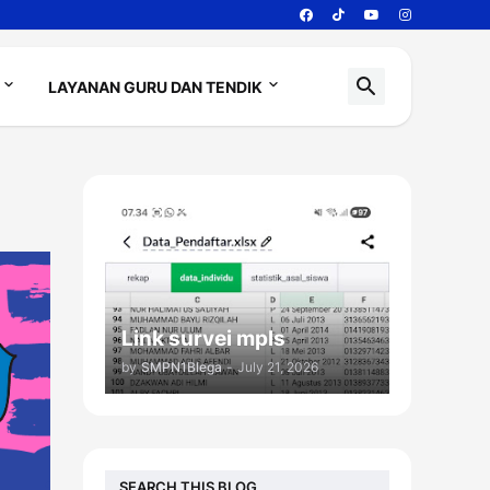
LAYANAN GURU DAN TENDIK
Link survei mpls
by
SMPN1Blega
-
July 21, 2026
SEARCH THIS BLOG