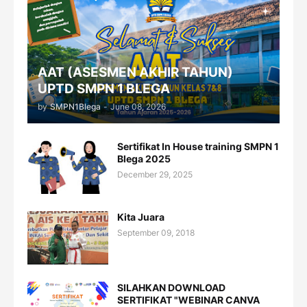
AAT (ASESMEN AKHIR TAHUN)
UPTD SMPN 1 BLEGA
by
SMPN1Blega
-
June 08, 2026
Sertifikat In House training SMPN 1
Blega 2025
December 29, 2025
Kita Juara
September 09, 2018
SILAHKAN DOWNLOAD
SERTIFIKAT "WEBINAR CANVA