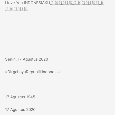
I love You INDONESIAKU🇮🇩🇮🇩🇮🇩🇮🇩🇮🇩🇮🇩🇮🇩
🇮🇩🇮🇩🇮🇩
Senin, 17 Agustus 2020
#DirgahayuRepublikIndonesia
17 Agustus 1945
17 Agustus 2020