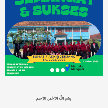
بِسْمِ اللَّهِ الرَّحْمَنِ الرَّحِيمِ